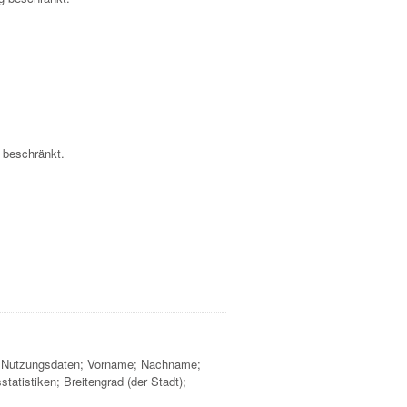
m beschränkt.
er; Nutzungsdaten; Vorname; Nachname;
atistiken; Breitengrad (der Stadt);