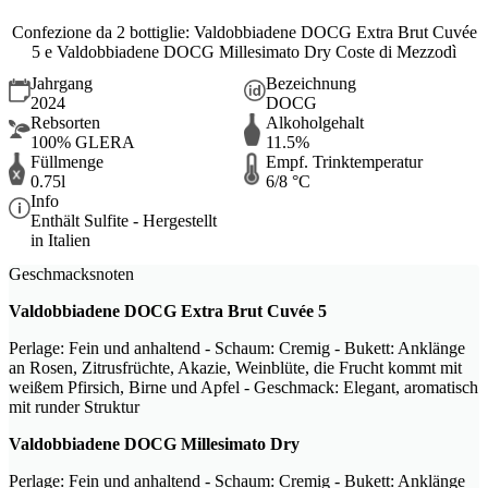
Confezione da 2 bottiglie: Valdobbiadene DOCG Extra Brut Cuvée
5 e Valdobbiadene DOCG Millesimato Dry Coste di Mezzodì
Jahrgang
Bezeichnung
2024
DOCG
Rebsorten
Alkoholgehalt
100% GLERA
11.5%
Füllmenge
Empf. Trinktemperatur
0.75l
6/8 °C
Info
Enthält Sulfite - Hergestellt
in Italien
Geschmacksnoten
Valdobbiadene DOCG Extra Brut Cuvée 5
Perlage: Fein und anhaltend - Schaum: Cremig - Bukett: Anklänge
an Rosen, Zitrusfrüchte, Akazie, Weinblüte, die Frucht kommt mit
weißem Pfirsich, Birne und Apfel - Geschmack: Elegant, aromatisch
mit runder Struktur
Valdobbiadene DOCG Millesimato Dry
Perlage: Fein und anhaltend - Schaum: Cremig - Bukett: Anklänge