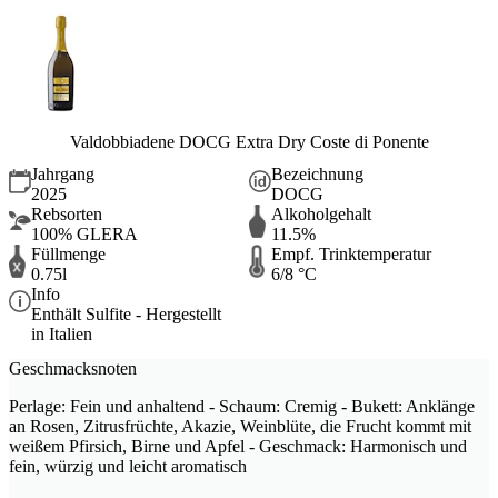
Valdobbiadene DOCG Extra Dry Coste di Ponente
Jahrgang
Bezeichnung
2025
DOCG
Rebsorten
Alkoholgehalt
100% GLERA
11.5%
Füllmenge
Empf. Trinktemperatur
0.75l
6/8 °C
Info
Enthält Sulfite - Hergestellt
in Italien
Geschmacksnoten
Perlage: Fein und anhaltend - Schaum: Cremig - Bukett: Anklänge
an Rosen, Zitrusfrüchte, Akazie, Weinblüte, die Frucht kommt mit
weißem Pfirsich, Birne und Apfel - Geschmack: Harmonisch und
fein, würzig und leicht aromatisch