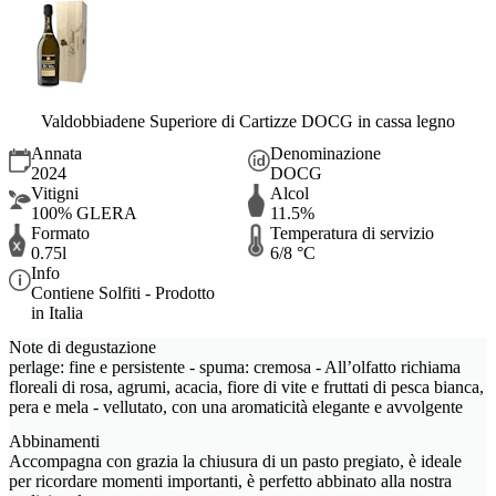
Valdobbiadene Superiore di Cartizze DOCG in cassa legno
Annata
Denominazione
2024
DOCG
Vitigni
Alcol
100% GLERA
11.5%
Formato
Temperatura di servizio
0.75l
6/8 °C
Info
Contiene Solfiti - Prodotto
in Italia
Note di degustazione
perlage: fine e persistente - spuma: cremosa - All’olfatto richiama
floreali di rosa, agrumi, acacia, fiore di vite e fruttati di pesca bianca,
pera e mela - vellutato, con una aromaticità elegante e avvolgente
Abbinamenti
Accompagna con grazia la chiusura di un pasto pregiato, è ideale
per ricordare momenti importanti, è perfetto abbinato alla nostra