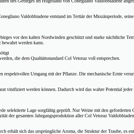
üßen des Gebirges im Hügelland von Conegliano Valdobbiadene angeba
negliano Valdobbiadene entstand im Tertiär der Miozänperiode, seine k
ebirges vor den kalten Nordwinden geschützt und starke nächtliche 
lt bewahrt werden kann.
ötigt
erden, die dem Qualitätsstandard Col Vetoraz voll entsprechen.
den respektvollen Umgang mit der Pflanze. Die mechanische Ernte veru
eparat vinifiziert werden können. Dadurch wird das wahre Potential jed
e selektierte Lage sorgfältig geprüft. Nur Weine mit den geforderten 
izität der gesamten Jahrgangsproduktion aller Col Vetoraz Valdobbia
ch erhält sich das ursprüngliche Aroma, die Struktur der Traube, es ent