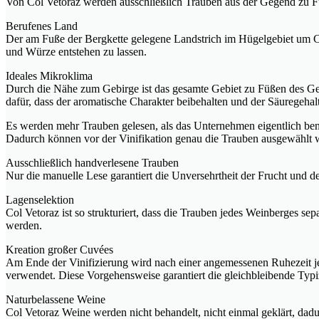
Von Col Vetoraz werden ausschließlich Trauben aus der Gegend zu F
Berufenes Land
Der am Fuße der Bergkette gelegene Landstrich im Hügelgebiet um Co
und Würze entstehen zu lassen.
Ideales Mikroklima
Durch die Nähe zum Gebirge ist das gesamte Gebiet zu Füßen des G
dafür, dass der aromatische Charakter beibehalten und der Säuregeha
Es werden mehr Trauben gelesen, als das Unternehmen eigentlich ben
Dadurch können vor der Vinifikation genau die Trauben ausgewählt w
Ausschließlich handverlesene Trauben
Nur die manuelle Lese garantiert die Unversehrtheit der Frucht und 
Lagenselektion
Col Vetoraz ist so strukturiert, dass die Trauben jedes Weinberges s
werden.
Kreation großer Cuvées
Am Ende der Vinifizierung wird nach einer angemessenen Ruhezeit jed
verwendet. Diese Vorgehensweise garantiert die gleichbleibende Typ
Naturbelassene Weine
Col Vetoraz Weine werden nicht behandelt, nicht einmal geklärt, dadur