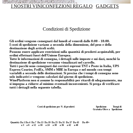
I NOSTRI VINI
CONFEZIONI REGALO
GADGETS
Condizioni di Spedizione
Gli ordini vengono consegnati dal lunedì al venerdì dalle 8:00 - 18:00.
I costi di spedizione variano a seconda della dimensione, del peso e della
destinazione degli articoli scelti.
Possono essere applicate restrizioni sulla quantità di prodotti acquistabili, per
ordini effettuati fuori dell′Unione Europea.
Tutte le informazioni di consegna, i dettagli sulle imposte e sui dazi, nonchè la
destinazione di spedizione verranno visualizzati nel carrello.
Tutti i pacchi sono consegnati dai corrieri espressi TNT e Poste in Italia, UPS
Express Courier, FedEx, SMM e MBE in Europa e nel mondo con tempi
variabili a seconda delle destinazioni. Si precisa che i tempi di consegna sono
solo indicativi e vengono calcolati dal giorno di spedizione.
WinePlatform non si assume la responsabilità per ritardi di sdoganamento, ma
si impegna a ridurre al minimo eventuali inconvenienti. Si prega di verificare
tutti i dettagli nella seguente tabella.
Costi di spedizione per N. di prodotti
Spedizione
Tempi di
Gratuita Oltre a
Spedizione
Quantità
Da 1
Da 4
Da 7
Da 13
Da 19
Da 25
Da 31
Da 37
Da 43
Da 49+
a 3
a 6
a 12
a 18
a 24
a 30
a 36
a 42
a 48