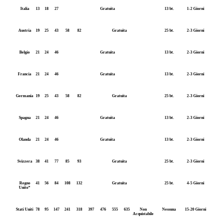
Italia
13
18
27
Gratuita
13 bt.
1-2 Giorni
Austria
19
25
43
58
82
Gratuita
25 bt.
2-3 Giorni
Belgio
21
24
46
Gratuita
13 bt.
2-3 Giorni
Francia
21
24
46
Gratuita
13 bt.
2-3 Giorni
Germania
19
25
43
58
82
Gratuita
25 bt.
2-3 Giorni
Spagna
21
24
46
Gratuita
13 bt.
2-3 Giorni
Olanda
21
24
46
Gratuita
13 bt.
2-3 Giorni
Svizzera
38
41
77
85
93
Gratuita
25 bt.
2-3 Giorni
Regno
41
56
84
108
132
Gratuita
25 bt.
4-5 Giorni
Unito*
Stati Uniti
78
95
147
241
318
397
476
555
635
Non
Nessuna
15-20 Giorni
Acquistabile