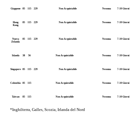
Giappone
85
115
229
Non Acquistabile
Nessuna
7-10 Giorni
Hong
85
115
229
Non Acquistabile
Nessuna
7-10 Giorni
Kong
Nuova
85
115
229
Non Acquistabile
Nessuna
7-10 Giorni
Zelanda
Islanda
38
56
Non Acquistabile
Nessuna
7-10 Giorni
Singapore
85
115
229
Non Acquistabile
Nessuna
7-10 Giorni
Colombia
85
115
Non Acquistabile
Nessuna
7-10 Giorni
Taiwan
85
115
Non Acquistabile
Nessuna
7-10 Giorni
*Inghilterra, Galles, Scozia, Irlanda del Nord