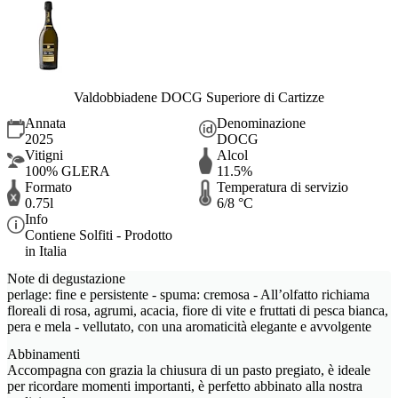
Valdobbiadene DOCG Superiore di Cartizze
Annata
Denominazione
2025
DOCG
Vitigni
Alcol
100% GLERA
11.5%
Formato
Temperatura di servizio
0.75l
6/8 °C
Info
Contiene Solfiti - Prodotto
in Italia
Note di degustazione
perlage: fine e persistente - spuma: cremosa - All’olfatto richiama
floreali di rosa, agrumi, acacia, fiore di vite e fruttati di pesca bianca,
pera e mela - vellutato, con una aromaticità elegante e avvolgente
Abbinamenti
Accompagna con grazia la chiusura di un pasto pregiato, è ideale
per ricordare momenti importanti, è perfetto abbinato alla nostra