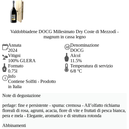
Valdobbiadene DOCG Millesimato Dry Coste di Mezzodì -
magnum in cassa legno
Annata
Denominazione
2024
DOCG
Vitigni
Alcol
100% GLERA
11.5%
Formato
Temperatura di servizio
0.75l
6/8 °C
Info
Contiene Solfiti - Prodotto
in Italia
Note di degustazione
perlage: fine e persistente - spuma: cremosa - All’olfatto richiama
floreali di rosa, agrumi, acacia, fiore di vite e fruttati di pesca bianca,
pera e mela - Elegante, aromatico e di struttura rotonda
Abbinamenti