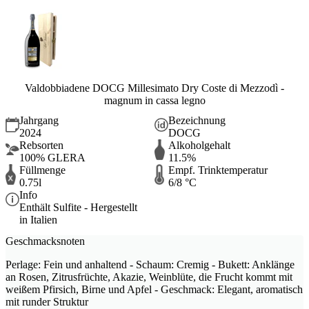
Valdobbiadene DOCG Millesimato Dry Coste di Mezzodì -
magnum in cassa legno
Jahrgang
Bezeichnung
2024
DOCG
Rebsorten
Alkoholgehalt
100% GLERA
11.5%
Füllmenge
Empf. Trinktemperatur
0.75l
6/8 °C
Info
Enthält Sulfite - Hergestellt
in Italien
Geschmacksnoten
Perlage: Fein und anhaltend - Schaum: Cremig - Bukett: Anklänge
an Rosen, Zitrusfrüchte, Akazie, Weinblüte, die Frucht kommt mit
weißem Pfirsich, Birne und Apfel - Geschmack: Elegant, aromatisch
mit runder Struktur