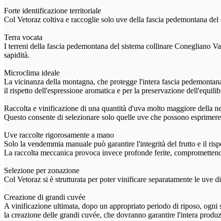
Forte identificazione territoriale
Col Vetoraz coltiva e raccoglie solo uve della fascia pedemontana de
Terra vocata
I terreni della fascia pedemontana del sistema collinare Conegliano Vald
sapidità.
Microclima ideale
La vicinanza della montagna, che protegge l'intera fascia pedemontana 
il rispetto dell'espressione aromatica e per la preservazione dell'equilib
Raccolta e vinificazione di una quantità d'uva molto maggiore della ne
Questo consente di selezionare solo quelle uve che possono esprimere l
Uve raccolte rigorosamente a mano
Solo la vendemmia manuale può garantire l'integrità del frutto e il rispe
La raccolta meccanica provoca invece profonde ferite, compromettendo l
Selezione per zonazione
Col Vetoraz si è strutturata per poter vinificare separatamente le uve di
Creazione di grandi cuvée
A vinificazione ultimata, dopo un appropriato periodo di riposo, ogni s
la creazione delle grandi cuvée, che dovranno garantire l'intera pro