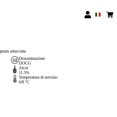
gnum astucciata
Denominazione
DOCG
Alcol
11.5%
Temperatura di servizio
6/8 °C