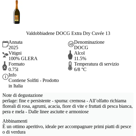
Valdobbiadene DOCG Extra Dry Cuvée 13
Annata
Denominazione
2025
DOCG
Vitigni
Alcol
100% GLERA
11.5%
Formato
Temperatura di servizio
0.75l
6/8 °C
Info
Contiene Solfiti - Prodotto
in Italia
Note di degustazione
perlage: fine e persistente - spuma: cremosa - All’olfatto richiama
floreali di rosa, agrumi, acacia, fiore di vite e fruttati di pesca bianca,
pera e mela - Dalle linee asciutte e armoniose
Abbinamenti
È un ottimo aperitivo, ideale per accompagnare primi piatti di pesce
o di verdura