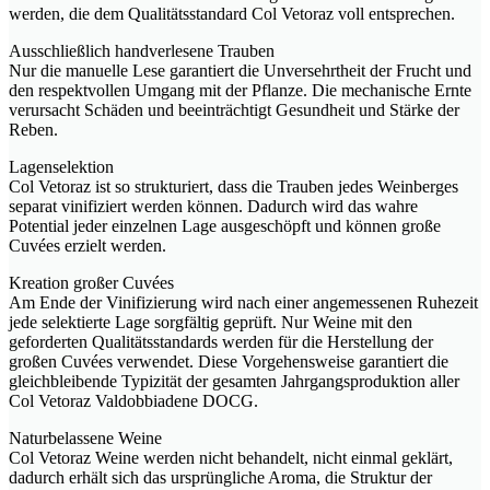
werden, die dem Qualitätsstandard Col Vetoraz voll entsprechen.
Ausschließlich handverlesene Trauben
Nur die manuelle Lese garantiert die Unversehrtheit der Frucht und
den respektvollen Umgang mit der Pflanze. Die mechanische Ernte
verursacht Schäden und beeinträchtigt Gesundheit und Stärke der
Reben.
Lagenselektion
Col Vetoraz ist so strukturiert, dass die Trauben jedes Weinberges
separat vinifiziert werden können. Dadurch wird das wahre
Potential jeder einzelnen Lage ausgeschöpft und können große
Cuvées erzielt werden.
Kreation großer Cuvées
Am Ende der Vinifizierung wird nach einer angemessenen Ruhezeit
jede selektierte Lage sorgfältig geprüft. Nur Weine mit den
geforderten Qualitätsstandards werden für die Herstellung der
großen Cuvées verwendet. Diese Vorgehensweise garantiert die
gleichbleibende Typizität der gesamten Jahrgangsproduktion aller
Col Vetoraz Valdobbiadene DOCG.
Naturbelassene Weine
Col Vetoraz Weine werden nicht behandelt, nicht einmal geklärt,
dadurch erhält sich das ursprüngliche Aroma, die Struktur der