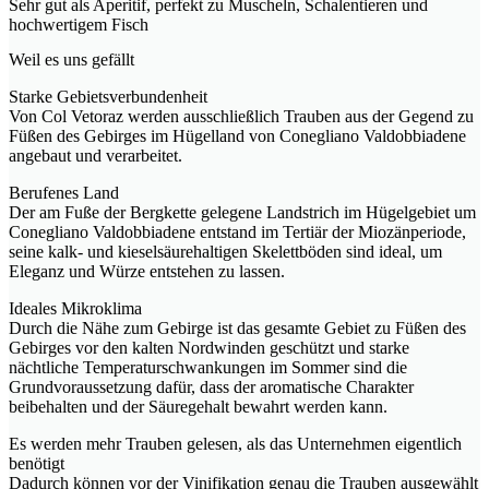
Sehr gut als Aperitif, perfekt zu Muscheln, Schalentieren und
hochwertigem Fisch
Weil es uns gefällt
Starke Gebietsverbundenheit
Von Col Vetoraz werden ausschließlich Trauben aus der Gegend zu
Füßen des Gebirges im Hügelland von Conegliano Valdobbiadene
angebaut und verarbeitet.
Berufenes Land
Der am Fuße der Bergkette gelegene Landstrich im Hügelgebiet um
Conegliano Valdobbiadene entstand im Tertiär der Miozänperiode,
seine kalk- und kieselsäurehaltigen Skelettböden sind ideal, um
Eleganz und Würze entstehen zu lassen.
Ideales Mikroklima
Durch die Nähe zum Gebirge ist das gesamte Gebiet zu Füßen des
Gebirges vor den kalten Nordwinden geschützt und starke
nächtliche Temperaturschwankungen im Sommer sind die
Grundvoraussetzung dafür, dass der aromatische Charakter
beibehalten und der Säuregehalt bewahrt werden kann.
Es werden mehr Trauben gelesen, als das Unternehmen eigentlich
benötigt
Dadurch können vor der Vinifikation genau die Trauben ausgewählt