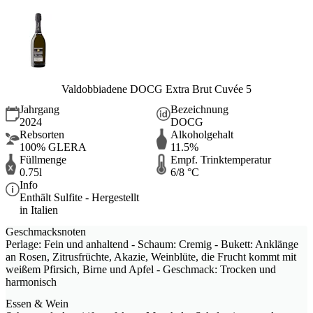
Valdobbiadene DOCG Extra Brut Cuvée 5
Jahrgang
Bezeichnung
2024
DOCG
Rebsorten
Alkoholgehalt
100% GLERA
11.5%
Füllmenge
Empf. Trinktemperatur
0.75l
6/8 °C
Info
Enthält Sulfite - Hergestellt
in Italien
Geschmacksnoten
Perlage: Fein und anhaltend - Schaum: Cremig - Bukett: Anklänge
an Rosen, Zitrusfrüchte, Akazie, Weinblüte, die Frucht kommt mit
weißem Pfirsich, Birne und Apfel - Geschmack: Trocken und
harmonisch
Essen & Wein