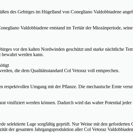
üßen des Gebirges im Hügelland von Conegliano Valdobbiadene angeba
negliano Valdobbiadene entstand im Tertiär der Miozänperiode, seine k
ebirges vor den kalten Nordwinden geschützt und starke nächtliche 
lt bewahrt werden kann.
ötigt
erden, die dem Qualitätsstandard Col Vetoraz voll entsprechen.
den respektvollen Umgang mit der Pflanze. Die mechanische Ernte veru
eparat vinifiziert werden können. Dadurch wird das wahre Potential jed
e selektierte Lage sorgfältig geprüft. Nur Weine mit den geforderten 
izität der gesamten Jahrgangsproduktion aller Col Vetoraz Valdobbia