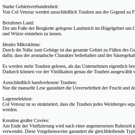
Starke Gebietsverbundenheit:
Von Col Vetoraz werden ausschließlich Trauben aus der Gegend zu F
Berufenes Land:
Der am Fuße der Bergkette gelegene Landstrich im Hügelgebiet um Co
und Würze entstehen zu lassen.
Ideales Mikroklima:
Durch die Nähe zum Gebirge ist das gesamte Gebiet zu Füßen des G
dafür, dass der aromatische Charakter beibehalten und der Säuregeha
Es werden mehr Trauben gelesen, als das Unternehmen eigentlich ben
Dadurch können vor der Vinifikation genau die Trauben ausgewählt w
Ausschließlich handverlesene Trauben:
Nur die manuelle Lese garantiert die Unversehrtheit der Frucht und 
Lagenselektion:
Col Vetoraz ist so strukturiert, dass die Trauben jedes Weinberges s
werden.
Kreation großer Cuvées:
Am Ende der Vinifizierung wird nach einer angemessenen Ruhezeit jed
verwendet. Diese Vorgehensweise garantiert die gleichbleibende Typ