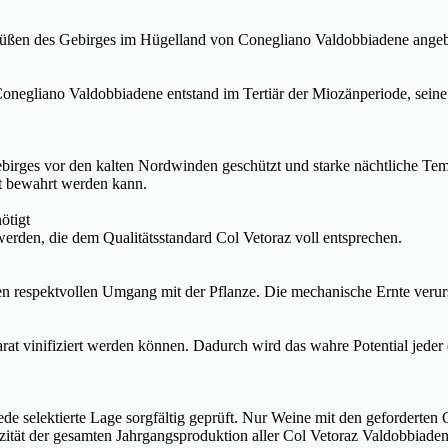
üßen des Gebirges im Hügelland von Conegliano Valdobbiadene angeba
negliano Valdobbiadene entstand im Tertiär der Miozänperiode, seine k
ebirges vor den kalten Nordwinden geschützt und starke nächtliche 
lt bewahrt werden kann.
ötigt
erden, die dem Qualitätsstandard Col Vetoraz voll entsprechen.
den respektvollen Umgang mit der Pflanze. Die mechanische Ernte veru
eparat vinifiziert werden können. Dadurch wird das wahre Potential jed
e selektierte Lage sorgfältig geprüft. Nur Weine mit den geforderten 
izität der gesamten Jahrgangsproduktion aller Col Vetoraz Valdobbia