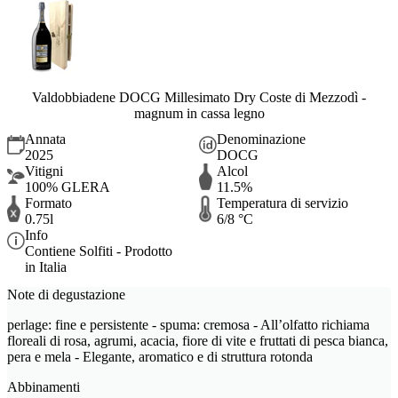
Valdobbiadene DOCG Millesimato Dry Coste di Mezzodì -
magnum in cassa legno
Annata
Denominazione
2025
DOCG
Vitigni
Alcol
100% GLERA
11.5%
Formato
Temperatura di servizio
0.75l
6/8 °C
Info
Contiene Solfiti - Prodotto
in Italia
Note di degustazione
perlage: fine e persistente - spuma: cremosa - All’olfatto richiama
floreali di rosa, agrumi, acacia, fiore di vite e fruttati di pesca bianca,
pera e mela - Elegante, aromatico e di struttura rotonda
Abbinamenti