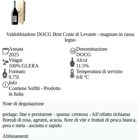
Valdobbiadene DOCG Brut Coste di Levante - magnum in cassa
legno
Annata
Denominazione
2025
DOCG
Vitigni
Alcol
100% GLERA
11.5%
Formato
Temperatura di servizio
0.75l
6/8 °C
Info
Contiene Solfiti - Prodotto
in Italia
Note di degustazione
perlage: fine e persistente - spuma: cremosa - All’olfatto richiama
floreali di rosa, agrumi, acacia, fiore di vite e fruttati di pesca bianca,
pera e mela - asciutto e sapido
Abbinamenti