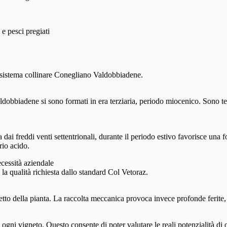
e pesci pregiati
l sistema collinare Conegliano Valdobbiadene.
obbiadene si sono formati in era terziaria, periodo miocenico. Sono terre
dai freddi venti settentrionali, durante il periodo estivo favorisce una
rio acido.
cessità aziendale
a qualità richiesta dallo standard Col Vetoraz.
petto della pianta. La raccolta meccanica provoca invece profonde ferite,
 ogni vigneto. Questo consente di poter valutare le reali potenzialità di 