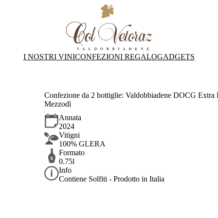
I NOSTRI VINI
CONFEZIONI REGALO
GADGETS
Confezione da 2 bottiglie: Valdobbiadene DOCG Extra
Mezzodì
Annata
2024
Vitigni
100% GLERA
Formato
0.75l
Info
Contiene Solfiti - Prodotto in Italia