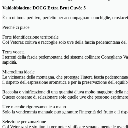
Valdobbiadene DOCG Extra Brut Cuvée 5
È un ottimo aperitivo, perfetto per accompagnare conchiglie, crostacei 
Perché ci piace
Forte identificazione territoriale
Col Vetoraz coltiva e raccoglie solo uve della fascia pedemontana de
Terra vocata
I terreni della fascia pedemontana del sistema collinare Conegliano Vald
sapidità.
Microclima ideale
La vicinanza della montagna, che protegge l'intera fascia pedemontana 
il rispetto dell'espressione aromatica e per la preservazione dell'equilib
Raccolta e vinificazione di una quantità d'uva molto maggiore della ne
Questo consente di selezionare solo quelle uve che possono esprimere l
Uve raccolte rigorosamente a mano
Solo la vendemmia manuale può garantire l'integrità del frutto e il ris
Selezione per zonazione
Col Vetoraz si è strutturata per poter vinificare separatamente le uve di