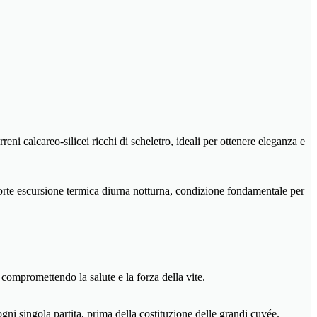
ni calcareo-silicei ricchi di scheletro, ideali per ottenere eleganza e
 forte escursione termica diurna notturna, condizione fondamentale per
 compromettendo la salute e la forza della vite.
ogni singola partita, prima della costituzione delle grandi cuvée.