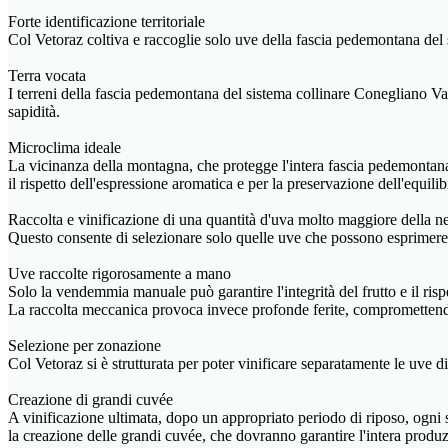
Forte identificazione territoriale
Col Vetoraz coltiva e raccoglie solo uve della fascia pedemontana de
Terra vocata
I terreni della fascia pedemontana del sistema collinare Conegliano Vald
sapidità.
Microclima ideale
La vicinanza della montagna, che protegge l'intera fascia pedemontana 
il rispetto dell'espressione aromatica e per la preservazione dell'equilib
Raccolta e vinificazione di una quantità d'uva molto maggiore della ne
Questo consente di selezionare solo quelle uve che possono esprimere l
Uve raccolte rigorosamente a mano
Solo la vendemmia manuale può garantire l'integrità del frutto e il rispe
La raccolta meccanica provoca invece profonde ferite, compromettendo l
Selezione per zonazione
Col Vetoraz si è strutturata per poter vinificare separatamente le uve di
Creazione di grandi cuvée
A vinificazione ultimata, dopo un appropriato periodo di riposo, ogni s
la creazione delle grandi cuvée, che dovranno garantire l'intera pro