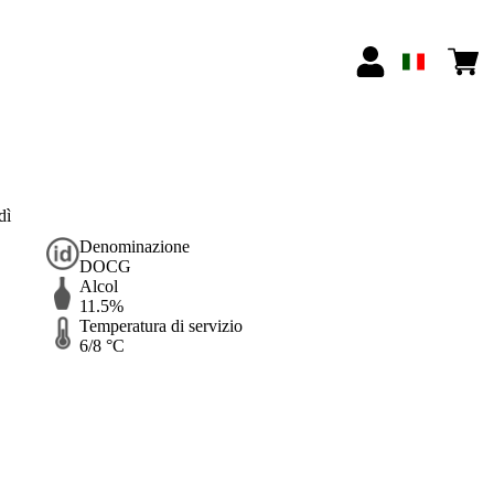
dì
Denominazione
DOCG
Alcol
11.5%
Temperatura di servizio
6/8 °C