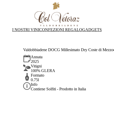
I NOSTRI VINI
CONFEZIONI REGALO
GADGETS
Valdobbiadene DOCG Millesimato Dry Coste di Mezzo
Annata
2025
Vitigni
100% GLERA
Formato
0.75l
Info
Contiene Solfiti - Prodotto in Italia