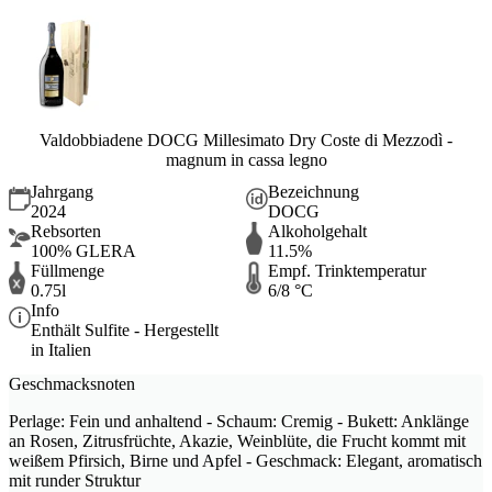
Valdobbiadene DOCG Millesimato Dry Coste di Mezzodì -
magnum in cassa legno
Jahrgang
Bezeichnung
2024
DOCG
Rebsorten
Alkoholgehalt
100% GLERA
11.5%
Füllmenge
Empf. Trinktemperatur
0.75l
6/8 °C
Info
Enthält Sulfite - Hergestellt
in Italien
Geschmacksnoten
Perlage: Fein und anhaltend - Schaum: Cremig - Bukett: Anklänge
an Rosen, Zitrusfrüchte, Akazie, Weinblüte, die Frucht kommt mit
weißem Pfirsich, Birne und Apfel - Geschmack: Elegant, aromatisch
mit runder Struktur