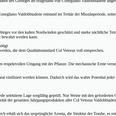
üßen des Gebirges im Hügelland von Conegliano Valdobbiadene angeba
negliano Valdobbiadene entstand im Tertiär der Miozänperiode, seine k
ebirges vor den kalten Nordwinden geschützt und starke nächtliche 
lt bewahrt werden kann.
ötigt
erden, die dem Qualitätsstandard Col Vetoraz voll entsprechen.
den respektvollen Umgang mit der Pflanze. Die mechanische Ernte veru
eparat vinifiziert werden können. Dadurch wird das wahre Potential jed
e selektierte Lage sorgfältig geprüft. Nur Weine mit den geforderten 
izität der gesamten Jahrgangsproduktion aller Col Vetoraz Valdobbia
ch erhält sich das ursprüngliche Aroma, die Struktur der Traube, es ent