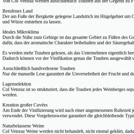
Von Col Vetoraz werden ausschließlich Trauben aus der Gegend zu F
Berufenes Land
Der am Fuße der Bergkette gelegene Landstrich im Hügelgebiet um Co
und Würze entstehen zu lassen.
Ideales Mikroklima
Durch die Nähe zum Gebirge ist das gesamte Gebiet zu Füßen des G
dafür, dass der aromatische Charakter beibehalten und der Säuregeha
Es werden mehr Trauben gelesen, als das Unternehmen eigentlich ben
Dadurch können vor der Vinifikation genau die Trauben ausgewählt w
Ausschließlich handverlesene Trauben
Nur die manuelle Lese garantiert die Unversehrtheit der Frucht und 
Lagenselektion
Col Vetoraz ist so strukturiert, dass die Trauben jedes Weinberges s
werden.
Kreation großer Cuvées
Am Ende der Vinifizierung wird nach einer angemessenen Ruhezeit jed
verwendet. Diese Vorgehensweise garantiert die gleichbleibende Typ
Naturbelassene Weine
Col Vetoraz Weine werden nicht behandelt, nicht einmal geklärt, dadur