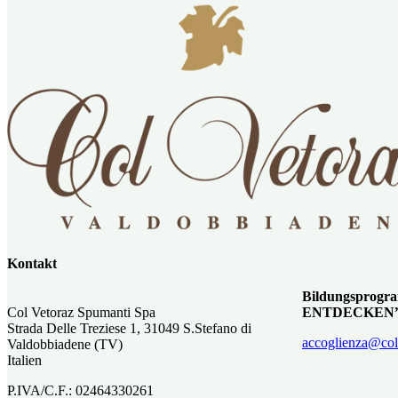
Kontakt
Bildungspro
Col Vetoraz Spumanti Spa
ENTDECKEN
Strada Delle Treziese 1, 31049 S.Stefano di
accoglienza@colv
Valdobbiadene (TV)
Italien
P.IVA/C.F.: 02464330261