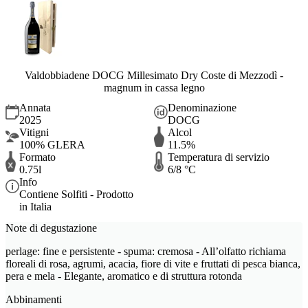
Valdobbiadene DOCG Millesimato Dry Coste di Mezzodì -
magnum in cassa legno
Annata
Denominazione
2025
DOCG
Vitigni
Alcol
100% GLERA
11.5%
Formato
Temperatura di servizio
0.75l
6/8 °C
Info
Contiene Solfiti - Prodotto
in Italia
Note di degustazione
perlage: fine e persistente - spuma: cremosa - All’olfatto richiama
floreali di rosa, agrumi, acacia, fiore di vite e fruttati di pesca bianca,
pera e mela - Elegante, aromatico e di struttura rotonda
Abbinamenti