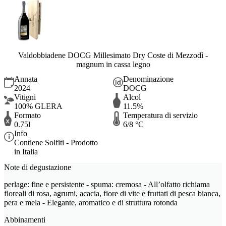
Valdobbiadene DOCG Millesimato Dry Coste di Mezzodì -
magnum in cassa legno
Annata
Denominazione
2024
DOCG
Vitigni
Alcol
100% GLERA
11.5%
Formato
Temperatura di servizio
0.75l
6/8 °C
Info
Contiene Solfiti - Prodotto
in Italia
Note di degustazione
perlage: fine e persistente - spuma: cremosa - All’olfatto richiama
floreali di rosa, agrumi, acacia, fiore di vite e fruttati di pesca bianca,
pera e mela - Elegante, aromatico e di struttura rotonda
Abbinamenti