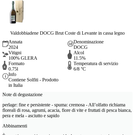
Valdobbiadene DOCG Brut Coste di Levante in cassa legno
Annata
Denominazione
2024
DOCG
Vitigni
Alcol
100% GLERA
11.5%
Formato
Temperatura di servizio
0.75l
6/8 °C
Info
Contiene Solfiti - Prodotto
in Italia
Note di degustazione
perlage: fine e persistente - spuma: cremosa - All’olfatto richiama
floreali di rosa, agrumi, acacia, fiore di vite e fruttati di pesca bianca,
pera e mela - asciutto e sapido
Abbinamenti