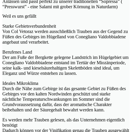
Anlässen und passt perfekt zu unserer traditionellen “Sopressa” (
“Presswurst” - eine Salami mit grober Körnung in Naturdarm)
Weil es uns gefällt
Starke Gebietsverbundenheit
Von Col Vetoraz werden ausschließlich Trauben aus der Gegend zu
Füßen des Gebirges im Hügelland von Conegliano Valdobbiadene
angebaut und verarbeitet.
Berufenes Land
Der am Fuße der Bergkette gelegene Landstrich im Hügelgebiet um
Conegliano Valdobbiadene entstand im Tertiär der Miozänperiode,
seine kalk- und kieselsäurehaltigen Skelettböden sind ideal, um
Eleganz und Würze entstehen zu lassen.
Ideales Mikroklima
Durch die Nähe zum Gebirge ist das gesamte Gebiet zu Füßen des
Gebirges vor den kalten Nordwinden geschützt und starke
nächtliche Temperaturschwankungen im Sommer sind die
Grundvoraussetzung dafür, dass der aromatische Charakter
beibehalten und der Säuregehalt bewahrt werden kann.
Es werden mehr Trauben gelesen, als das Unternehmen eigentlich
benötigt
Dadurch können vor der Vinifikation genau die Trauben ausgewählt