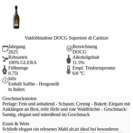
Valdobbiadene DOCG Superiore di Cartizze
Jahrgang
Bezeichnung
2025
DOCG
Rebsorten
Alkoholgehalt
100% GLERA
11.5%
Füllmenge
Empf. Trinktemperatur
0.75l
6/8 °C
Info
Enthält Sulfite - Hergestellt
in Italien
Geschmacksnoten
Perlage: Fein und anhaltend - Schaum: Cremig - Bukett: Elegant mit
Anklängen an Brot, reife Hefe und rote Waldfrüchte - Geschmack:
Samtig, elegant und mitreißend im Geschmack
Essen & Wein
Schließt elegant ein erlesenes Mahl ab,ist ideal bei besonderen