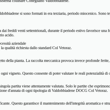
l sistema collinare Conegliano Valdobbiadene.
obbiadene si sono formati in era terziaria, periodo miocenico. Sono terre
dai freddi venti settentrionali, durante il periodo estivo favorisce una
rio acido.
cessità aziendale
a qualità richiesta dallo standard Col Vetoraz.
petto della pianta. La raccolta meccanica provoca invece profonde ferite,
 ogni vigneto. Questo consente di poter valutare le reali potenzialità di 
ingola partita viene attentamente valutata. Solo le partite che esprimono 
duzione d'annata di ogni tipologia di Valdobbiadene DOCG Col Vetoraz.
ante. Questo garantisce il mantenimento dell'integrità aromatica e strutt