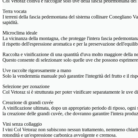
Col Vetoraz coltiva e raccoglie solo uve della fascia pedemontana de
Terra vocata
I terreni della fascia pedemontana del sistema collinare Conegliano Vald
sapidità.
Microclima ideale
La vicinanza della montagna, che protegge l'intera fascia pedemontana 
il rispetto dell'espressione aromatica e per la preservazione dell'equilib
Raccolta e vinificazione di una quantità d'uva molto maggiore della ne
Questo consente di selezionare solo quelle uve che possono esprimere l
Uve raccolte rigorosamente a mano
Solo la vendemmia manuale può garantire l'integrità del frutto e il ris
Selezione per zonazione
Col Vetoraz si è strutturata per poter vinificare separatamente le uve di
Creazione di grandi cuvée
A vinificazione ultimata, dopo un appropriato periodo di riposo, ogni s
la creazione delle grandi cuvée, che dovranno garantire l'intera pro
Vini senza collaggio
I vini Col Vetoraz non subiscono nessun trattamento, nemmeno chiarific
rotondità e un'espressione carbonica avvolgente e cremosa.