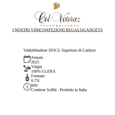
I NOSTRI VINI
CONFEZIONI REGALO
GADGETS
Valdobbiadene DOCG Superiore di Cartizze
Annata
2025
Vitigni
100% GLERA
Formato
0.75l
Info
Contiene Solfiti - Prodotto in Italia