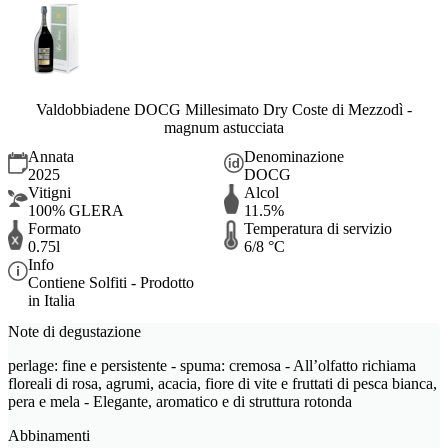
Valdobbiadene DOCG Millesimato Dry Coste di Mezzodì -
magnum astucciata
Annata
Denominazione
2025
DOCG
Vitigni
Alcol
100% GLERA
11.5%
Formato
Temperatura di servizio
0.75l
6/8 °C
Info
Contiene Solfiti - Prodotto
in Italia
Note di degustazione
perlage: fine e persistente - spuma: cremosa - All’olfatto richiama
floreali di rosa, agrumi, acacia, fiore di vite e fruttati di pesca bianca,
pera e mela - Elegante, aromatico e di struttura rotonda
Abbinamenti