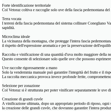
Forte identificazione territoriale
Col Vetoraz coltiva e raccoglie solo uve della fascia pedemontana de
Terra vocata
I terreni della fascia pedemontana del sistema collinare Conegliano Vald
sapidità.
Microclima ideale
La vicinanza della montagna, che protegge l'intera fascia pedemontana 
il rispetto dell'espressione aromatica e per la preservazione dell'equilib
Raccolta e vinificazione di una quantità d'uva molto maggiore della ne
Questo consente di selezionare solo quelle uve che possono esprimere l
Uve raccolte rigorosamente a mano
Solo la vendemmia manuale può garantire l'integrità del frutto e il rispe
La raccolta meccanica provoca invece profonde ferite, compromettendo l
Selezione per zonazione
Col Vetoraz si è strutturata per poter vinificare separatamente le uve di
Creazione di grandi cuvée
A vinificazione ultimata, dopo un appropriato periodo di riposo, ogni s
la creazione delle grandi cuvée, che dovranno garantire l'intera pro