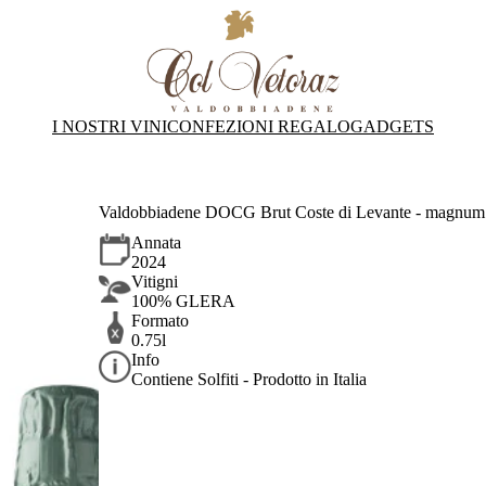
I NOSTRI VINI
CONFEZIONI REGALO
GADGETS
Valdobbiadene DOCG Brut Coste di Levante - magnum 
Annata
2024
Vitigni
100% GLERA
Formato
0.75l
Info
Contiene Solfiti - Prodotto in Italia