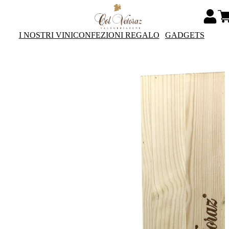
I NOSTRI VINI
CONFEZIONI REGALO
GADGETS