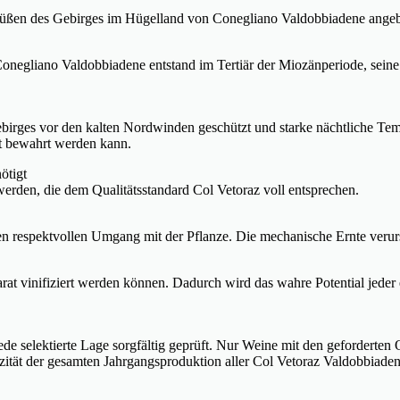
üßen des Gebirges im Hügelland von Conegliano Valdobbiadene angeba
negliano Valdobbiadene entstand im Tertiär der Miozänperiode, seine k
ebirges vor den kalten Nordwinden geschützt und starke nächtliche 
lt bewahrt werden kann.
ötigt
erden, die dem Qualitätsstandard Col Vetoraz voll entsprechen.
den respektvollen Umgang mit der Pflanze. Die mechanische Ernte veru
eparat vinifiziert werden können. Dadurch wird das wahre Potential jed
e selektierte Lage sorgfältig geprüft. Nur Weine mit den geforderten 
izität der gesamten Jahrgangsproduktion aller Col Vetoraz Valdobbia