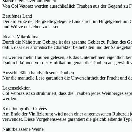
Starke Gebietsverbundenheit
Von Col Vetoraz werden ausschließlich Trauben aus der Gegend zu F
Berufenes Land
Der am Fuße der Bergkette gelegene Landstrich im Hügelgebiet um Co
und Würze entstehen zu lassen.
Ideales Mikroklima
Durch die Nähe zum Gebirge ist das gesamte Gebiet zu Füßen des G
dafür, dass der aromatische Charakter beibehalten und der Säuregeha
Es werden mehr Trauben gelesen, als das Unternehmen eigentlich ben
Dadurch können vor der Vinifikation genau die Trauben ausgewählt w
Ausschließlich handverlesene Trauben
Nur die manuelle Lese garantiert die Unversehrtheit der Frucht und 
Lagenselektion
Col Vetoraz ist so strukturiert, dass die Trauben jedes Weinberges s
werden.
Kreation großer Cuvées
Am Ende der Vinifizierung wird nach einer angemessenen Ruhezeit jed
verwendet. Diese Vorgehensweise garantiert die gleichbleibende Typ
Naturbelassene Weine