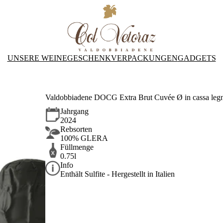
UNSERE WEINE
GESCHENKVERPACKUNGEN
GADGETS
Valdobbiadene DOCG Extra Brut Cuvée Ø in cassa leg
Jahrgang
2024
Rebsorten
100% GLERA
Füllmenge
0.75l
Info
Enthält Sulfite - Hergestellt in Italien