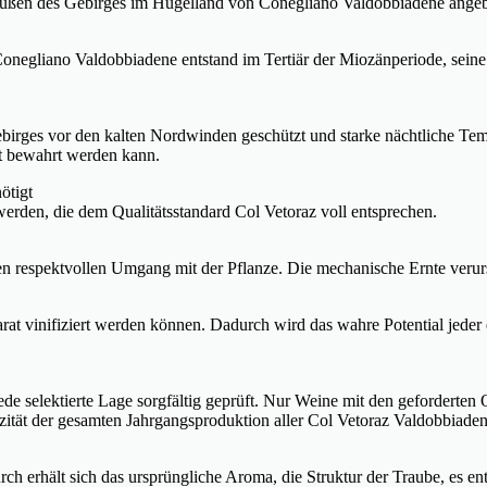
üßen des Gebirges im Hügelland von Conegliano Valdobbiadene angeba
negliano Valdobbiadene entstand im Tertiär der Miozänperiode, seine k
ebirges vor den kalten Nordwinden geschützt und starke nächtliche 
lt bewahrt werden kann.
ötigt
erden, die dem Qualitätsstandard Col Vetoraz voll entsprechen.
den respektvollen Umgang mit der Pflanze. Die mechanische Ernte veru
eparat vinifiziert werden können. Dadurch wird das wahre Potential jed
e selektierte Lage sorgfältig geprüft. Nur Weine mit den geforderten 
izität der gesamten Jahrgangsproduktion aller Col Vetoraz Valdobbia
ch erhält sich das ursprüngliche Aroma, die Struktur der Traube, es ent