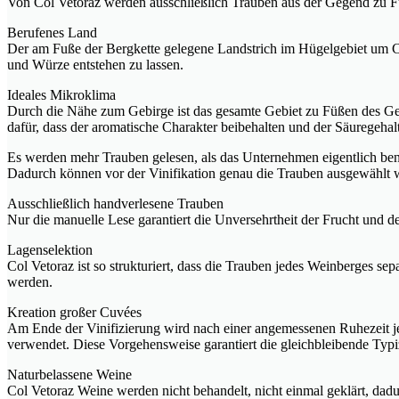
Von Col Vetoraz werden ausschließlich Trauben aus der Gegend zu F
Berufenes Land
Der am Fuße der Bergkette gelegene Landstrich im Hügelgebiet um Co
und Würze entstehen zu lassen.
Ideales Mikroklima
Durch die Nähe zum Gebirge ist das gesamte Gebiet zu Füßen des G
dafür, dass der aromatische Charakter beibehalten und der Säuregeha
Es werden mehr Trauben gelesen, als das Unternehmen eigentlich ben
Dadurch können vor der Vinifikation genau die Trauben ausgewählt w
Ausschließlich handverlesene Trauben
Nur die manuelle Lese garantiert die Unversehrtheit der Frucht und 
Lagenselektion
Col Vetoraz ist so strukturiert, dass die Trauben jedes Weinberges s
werden.
Kreation großer Cuvées
Am Ende der Vinifizierung wird nach einer angemessenen Ruhezeit jed
verwendet. Diese Vorgehensweise garantiert die gleichbleibende Typ
Naturbelassene Weine
Col Vetoraz Weine werden nicht behandelt, nicht einmal geklärt, dadur