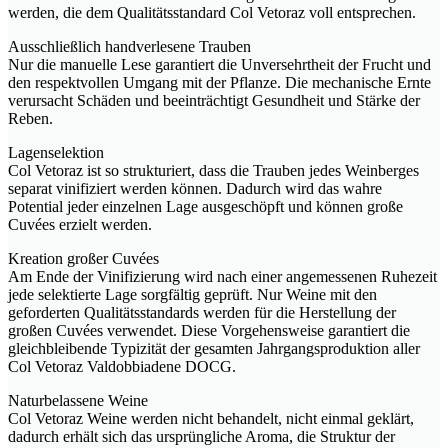
werden, die dem Qualitätsstandard Col Vetoraz voll entsprechen.
Ausschließlich handverlesene Trauben
Nur die manuelle Lese garantiert die Unversehrtheit der Frucht und
den respektvollen Umgang mit der Pflanze. Die mechanische Ernte
verursacht Schäden und beeinträchtigt Gesundheit und Stärke der
Reben.
Lagenselektion
Col Vetoraz ist so strukturiert, dass die Trauben jedes Weinberges
separat vinifiziert werden können. Dadurch wird das wahre
Potential jeder einzelnen Lage ausgeschöpft und können große
Cuvées erzielt werden.
Kreation großer Cuvées
Am Ende der Vinifizierung wird nach einer angemessenen Ruhezeit
jede selektierte Lage sorgfältig geprüft. Nur Weine mit den
geforderten Qualitätsstandards werden für die Herstellung der
großen Cuvées verwendet. Diese Vorgehensweise garantiert die
gleichbleibende Typizität der gesamten Jahrgangsproduktion aller
Col Vetoraz Valdobbiadene DOCG.
Naturbelassene Weine
Col Vetoraz Weine werden nicht behandelt, nicht einmal geklärt,
dadurch erhält sich das ursprüngliche Aroma, die Struktur der