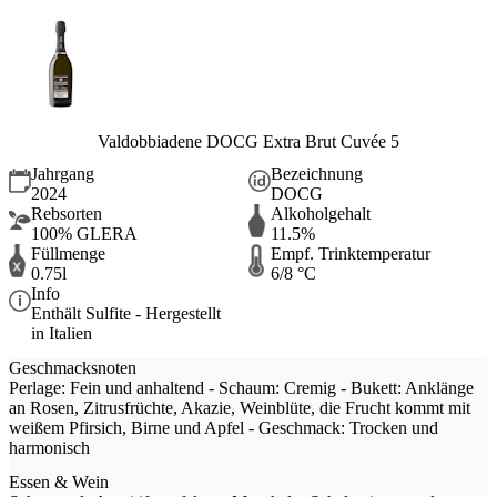
Valdobbiadene DOCG Extra Brut Cuvée 5
Jahrgang
Bezeichnung
2024
DOCG
Rebsorten
Alkoholgehalt
100% GLERA
11.5%
Füllmenge
Empf. Trinktemperatur
0.75l
6/8 °C
Info
Enthält Sulfite - Hergestellt
in Italien
Geschmacksnoten
Perlage: Fein und anhaltend - Schaum: Cremig - Bukett: Anklänge
an Rosen, Zitrusfrüchte, Akazie, Weinblüte, die Frucht kommt mit
weißem Pfirsich, Birne und Apfel - Geschmack: Trocken und
harmonisch
Essen & Wein