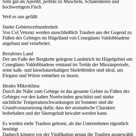
Sehr gut als Aperitif, perfekt zu Muscheln, Schalentieren und
hochwertigem Fisch
Weil es uns gefällt
Starke Gebietsverbundenheit
Von Col Vetoraz werden ausschließlich Trauben aus der Gegend zu
Füßen des Gebirges im Hügelland von Conegliano Valdobbiadene
angebaut und verarbeitet.
Berufenes Land
Der am Fuße der Bergkette gelegene Landstrich im Hügelgebiet um
Conegliano Valdobbiadene entstand im Tertiär der Miozänperiode,
seine kalk- und kieselsäurehaltigen Skelettböden sind ideal, um
Eleganz und Würze entstehen zu lassen.
Ideales Mikroklima
Durch die Nähe zum Gebirge ist das gesamte Gebiet zu Füßen des
Gebirges vor den kalten Nordwinden geschützt und starke
nächtliche Temperaturschwankungen im Sommer sind die
Grundvoraussetzung dafür, dass der aromatische Charakter
beibehalten und der Säuregehalt bewahrt werden kann.
Es werden mehr Trauben gelesen, als das Unternehmen eigentlich
benötigt
Dadurch können vor der Vinifikation genau die Trauben ausgewählt