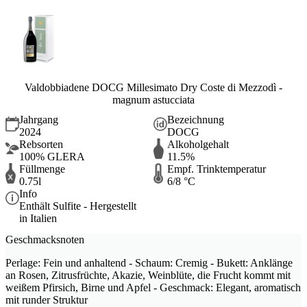
Valdobbiadene DOCG Millesimato Dry Coste di Mezzodì -
magnum astucciata
Jahrgang
Bezeichnung
2024
DOCG
Rebsorten
Alkoholgehalt
100% GLERA
11.5%
Füllmenge
Empf. Trinktemperatur
0.75l
6/8 °C
Info
Enthält Sulfite - Hergestellt
in Italien
Geschmacksnoten
Perlage: Fein und anhaltend - Schaum: Cremig - Bukett: Anklänge
an Rosen, Zitrusfrüchte, Akazie, Weinblüte, die Frucht kommt mit
weißem Pfirsich, Birne und Apfel - Geschmack: Elegant, aromatisch
mit runder Struktur