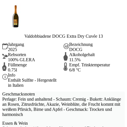
Valdobbiadene DOCG Extra Dry Cuvée 13
Jahrgang
Bezeichnung
2025
DOCG
Rebsorten
Alkoholgehalt
100% GLERA
11.5%
Füllmenge
Empf. Trinktemperatur
0.75l
6/8 °C
Info
Enthält Sulfite - Hergestellt
in Italien
Geschmacksnoten
Perlage: Fein und anhaltend - Schaum: Cremig - Bukett: Anklänge
an Rosen, Zitrusfrüchte, Akazie, Weinblüte, die Frucht kommt mit
weißem Pfirsich, Birne und Apfel - Geschmack: Trocken und
harmonisch
Essen & Wein