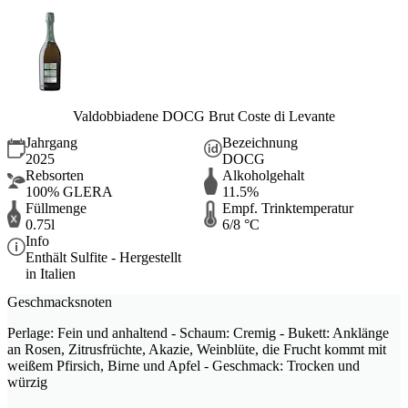
Valdobbiadene DOCG Brut Coste di Levante
Jahrgang
Bezeichnung
2025
DOCG
Rebsorten
Alkoholgehalt
100% GLERA
11.5%
Füllmenge
Empf. Trinktemperatur
0.75l
6/8 °C
Info
Enthält Sulfite - Hergestellt
in Italien
Geschmacksnoten
Perlage: Fein und anhaltend - Schaum: Cremig - Bukett: Anklänge
an Rosen, Zitrusfrüchte, Akazie, Weinblüte, die Frucht kommt mit
weißem Pfirsich, Birne und Apfel - Geschmack: Trocken und
würzig