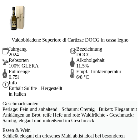
Valdobbiadene Superiore di Cartizze DOCG in cassa legno
Jahrgang
Bezeichnung
2024
DOCG
Rebsorten
Alkoholgehalt
100% GLERA
11.5%
Füllmenge
Empf. Trinktemperatur
0.75l
6/8 °C
Info
Enthält Sulfite - Hergestellt
in Italien
Geschmacksnoten
Perlage: Fein und anhaltend - Schaum: Cremig - Bukett: Elegant mit
Anklängen an Brot, reife Hefe und rote Waldfrüchte - Geschmack:
Samtig, elegant und mitreißend im Geschmack
Essen & Wein
Schließt elegant ein erlesenes Mahl ab,ist ideal bei besonderen