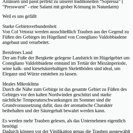
Anlässen und passt perfekt zu unserer traditionellen “Sopressa” (
“Presswurst” - eine Salami mit grober Körnung in Naturdarm)
Weil es uns gefällt
Starke Gebietsverbundenheit
Von Col Vetoraz werden ausschließlich Trauben aus der Gegend zu
Füßen des Gebirges im Hügelland von Conegliano Valdobbiadene
angebaut und verarbeitet.
Berufenes Land
Der am Fuße der Bergkette gelegene Landstrich im Hügelgebiet um
Conegliano Valdobbiadene entstand im Tertiär der Miozänperiode,
seine kalk- und kieselsäurehaltigen Skelettböden sind ideal, um
Eleganz und Würze entstehen zu lassen.
Ideales Mikroklima
Durch die Nähe zum Gebirge ist das gesamte Gebiet zu Füßen des
Gebirges vor den kalten Nordwinden geschützt und starke
nächtliche Temperaturschwankungen im Sommer sind die
Grundvoraussetzung dafür, dass der aromatische Charakter
beibehalten und der Säuregehalt bewahrt werden kann.
Es werden mehr Trauben gelesen, als das Unternehmen eigentlich
benötigt
Dadurch können vor der Vinifikation genau die Trauben ausgewählt