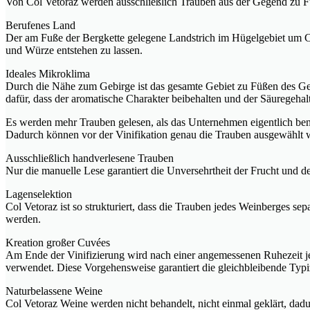
Von Col Vetoraz werden ausschließlich Trauben aus der Gegend zu F
Berufenes Land
Der am Fuße der Bergkette gelegene Landstrich im Hügelgebiet um Co
und Würze entstehen zu lassen.
Ideales Mikroklima
Durch die Nähe zum Gebirge ist das gesamte Gebiet zu Füßen des G
dafür, dass der aromatische Charakter beibehalten und der Säuregeha
Es werden mehr Trauben gelesen, als das Unternehmen eigentlich ben
Dadurch können vor der Vinifikation genau die Trauben ausgewählt w
Ausschließlich handverlesene Trauben
Nur die manuelle Lese garantiert die Unversehrtheit der Frucht und 
Lagenselektion
Col Vetoraz ist so strukturiert, dass die Trauben jedes Weinberges s
werden.
Kreation großer Cuvées
Am Ende der Vinifizierung wird nach einer angemessenen Ruhezeit jed
verwendet. Diese Vorgehensweise garantiert die gleichbleibende Typ
Naturbelassene Weine
Col Vetoraz Weine werden nicht behandelt, nicht einmal geklärt, dadur