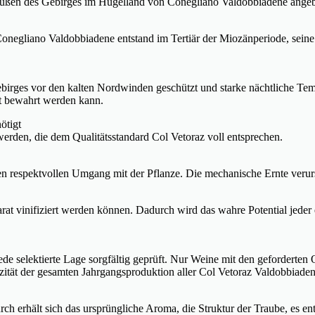
üßen des Gebirges im Hügelland von Conegliano Valdobbiadene angeba
negliano Valdobbiadene entstand im Tertiär der Miozänperiode, seine k
ebirges vor den kalten Nordwinden geschützt und starke nächtliche 
lt bewahrt werden kann.
ötigt
erden, die dem Qualitätsstandard Col Vetoraz voll entsprechen.
den respektvollen Umgang mit der Pflanze. Die mechanische Ernte veru
eparat vinifiziert werden können. Dadurch wird das wahre Potential jed
e selektierte Lage sorgfältig geprüft. Nur Weine mit den geforderten 
izität der gesamten Jahrgangsproduktion aller Col Vetoraz Valdobbia
ch erhält sich das ursprüngliche Aroma, die Struktur der Traube, es ent