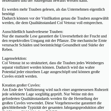
beibehalten und der Säuregehalt bewahrt werden kann.
Es werden mehr Trauben gelesen, als das Unternehmen eigentlich
benötigt
Dadurch können vor der Vinifikation genau die Trauben ausgewählt
werden, die dem Qualitätsstandard Col Vetoraz voll entsprechen.
Ausschließlich handverlesene Trauben:
Nur die manuelle Lese garantiert die Unversehrtheit der Frucht und
den respektvollen Umgang mit der Pflanze. Die mechanische Ernte
verursacht Schäden und beeinträchtigt Gesundheit und Stärke der
Reben.
Lagenselektion:
Col Vetoraz ist so strukturiert, dass die Trauben jedes Weinberges
separat vinifiziert werden können. Dadurch wird das wahre
Potential jeder einzelnen Lage ausgeschöpft und können große
Cuvées erzielt werden.
Kreation großer Cuvées:
Am Ende der Vinifizierung wird nach einer angemessenen Ruhezeit
jede selektierte Lage sorgfältig geprüft. Nur Weine mit den
geforderten Qualitätsstandards werden für die Herstellung der
großen Cuvées verwendet. Diese Vorgehensweise garantiert die
gleichbleibende Typizität der gesamten Jahrgangsproduktion aller