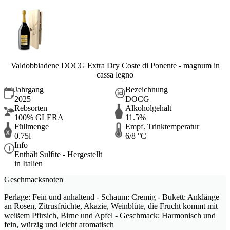
Valdobbiadene DOCG Extra Dry Coste di Ponente - magnum in
cassa legno
Jahrgang
Bezeichnung
2025
DOCG
Rebsorten
Alkoholgehalt
100% GLERA
11.5%
Füllmenge
Empf. Trinktemperatur
0.75l
6/8 °C
Info
Enthält Sulfite - Hergestellt
in Italien
Geschmacksnoten
Perlage: Fein und anhaltend - Schaum: Cremig - Bukett: Anklänge
an Rosen, Zitrusfrüchte, Akazie, Weinblüte, die Frucht kommt mit
weißem Pfirsich, Birne und Apfel - Geschmack: Harmonisch und
fein, würzig und leicht aromatisch