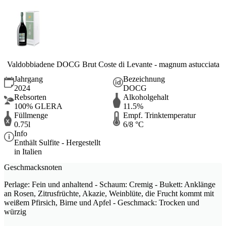
Valdobbiadene DOCG Brut Coste di Levante - magnum astucciata
Jahrgang
Bezeichnung
2024
DOCG
Rebsorten
Alkoholgehalt
100% GLERA
11.5%
Füllmenge
Empf. Trinktemperatur
0.75l
6/8 °C
Info
Enthält Sulfite - Hergestellt
in Italien
Geschmacksnoten
Perlage: Fein und anhaltend - Schaum: Cremig - Bukett: Anklänge
an Rosen, Zitrusfrüchte, Akazie, Weinblüte, die Frucht kommt mit
weißem Pfirsich, Birne und Apfel - Geschmack: Trocken und
würzig